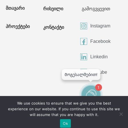
მთავარი
რისეილი
გამოგვყევით
Instagram
პროექტები
კონტაქტი
Facebook
Linkedin
Youtube
1
We use cookies to ensure that we give you the best
experience on our website. If you continue to use this site we
©2024 All Rights Reserved
will assume that you are happy with it.
Ok