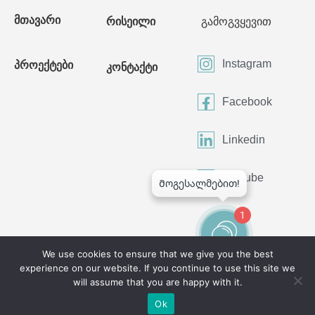
მთავარი
რისეილი
გამოგვყევით
Instagram
პროექტები
კონტაქტი
Facebook
Linkedin
Youtube
1
We use cookies to ensure that we give you the best
experience on our website. If you continue to use this site we
©2024 All Rights Reserved
will assume that you are happy with it.
Ok