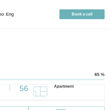
geo
eng
Book a call
65 %
56
s
Apartment