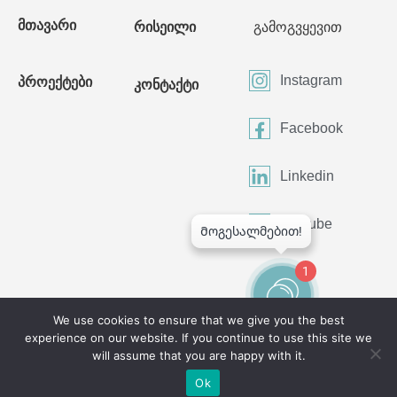
მთავარი
რისეილი
გამოგვყევით
Instagram
პროექტები
კონტაქტი
Facebook
Linkedin
Youtube
1
We use cookies to ensure that we give you the best
experience on our website. If you continue to use this site we
©2024 All Rights Reserved
will assume that you are happy with it.
Ok