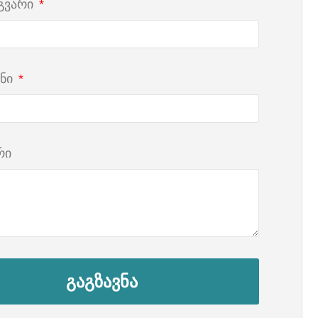
 გვარი
ნი
რი
გაგზავნა