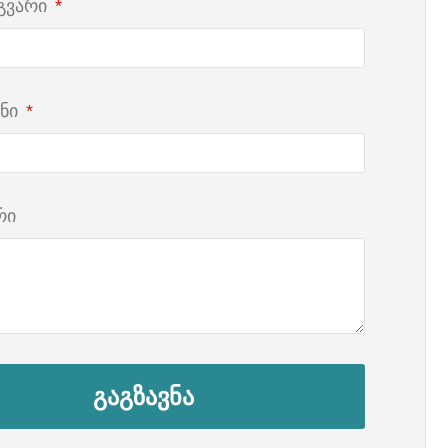
 გვარი
ნი
რი
გაგზავნა