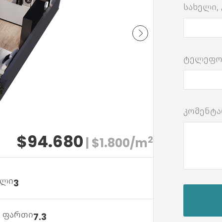
სახელი,
ტელეფ
კომენტა
$94.680
2
| $1.800/m
ული
3
ს ფართი
7.3