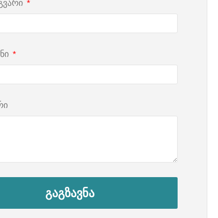
 გვარი
ნი
რი
გაგზავნა