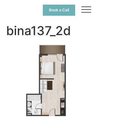
Book a Call
bina137_2d