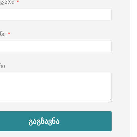
 გვარი
ნი
რი
გაგზავნა