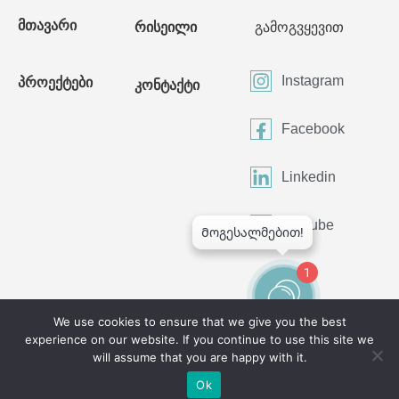
მთავარი
რისეილი
გამოგვყევით
Instagram
პროექტები
კონტაქტი
Facebook
Linkedin
Youtube
1
We use cookies to ensure that we give you the best
experience on our website. If you continue to use this site we
©2024 All Rights Reserved
will assume that you are happy with it.
Ok