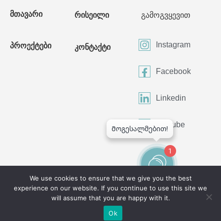
მთავარი
რისეილი
გამოგვყევით
Instagram
პროექტები
კონტაქტი
Facebook
Linkedin
Youtube
1
We use cookies to ensure that we give you the best
experience on our website. If you continue to use this site we
©2024 All Rights Reserved
will assume that you are happy with it.
Ok