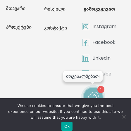
მთავარი
რისეილი
გამოგვყევით
Instagram
პროექტები
კონტაქტი
Facebook
Linkedin
Youtube
1
We use cookies to ensure that we give you the best
experience on our website. If you continue to use this site we
©2024 All Rights Reserved
will assume that you are happy with it.
Ok