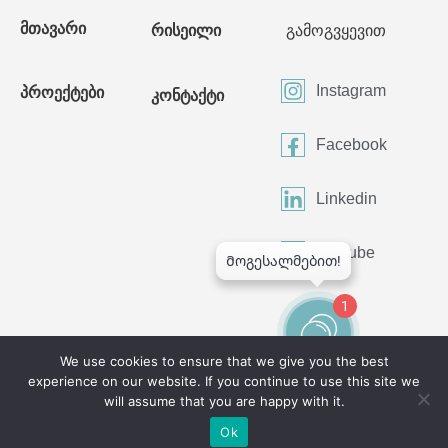
მთავარი
რისეილი
გამოგვყევით
Instagram
პროექტები
კონტაქტი
Facebook
Linkedin
Youtube
1
We use cookies to ensure that we give you the best
experience on our website. If you continue to use this site we
©2024 All Rights Reserved
will assume that you are happy with it.
Ok