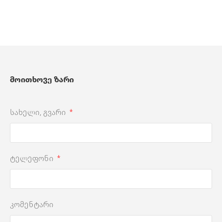
მოითხოვე ზარი
სახელი, გვარი
ტელეფონი
კომენტარი