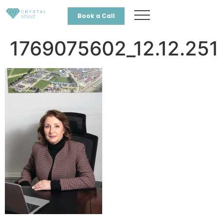
Book a Call
1769075602_12.12.25