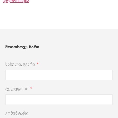
ავტორიზაცია
.
მოითხოვე ზარი
სახელი, გვარი
ტელეფონი
კომენტარი