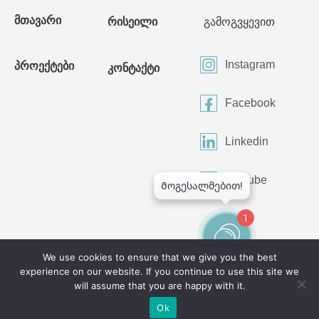
მთავარი
რისეილი
გამოგვყევით
Instagram
პროექტები
კონტაქტი
Facebook
Linkedin
Youtube
1
We use cookies to ensure that we give you the best
experience on our website. If you continue to use this site we
©2024 All Rights Reserved
will assume that you are happy with it.
Ok